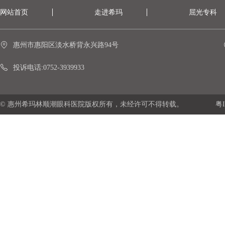
网站首页
走进希玛
屈光专科
惠州市惠阳区淡水桥背永兴路94号
投诉电话:0752-3939933
© 惠州希玛林顺潮眼科医院版权所有，未经许可不得转载。
粤I