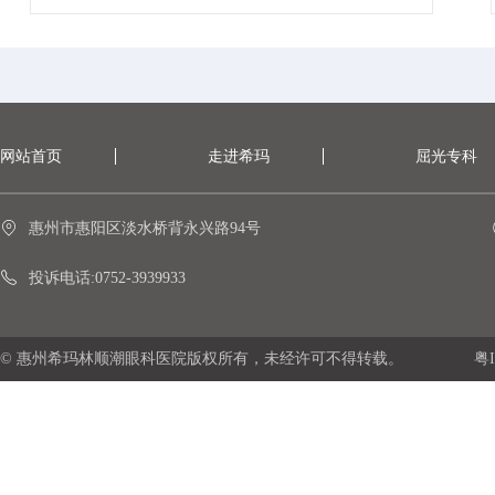
网站首页
走进希玛
屈光专科
惠州市惠阳区淡水桥背永兴路94号
投诉电话:0752-3939933
© 惠州希玛林顺潮眼科医院版权所有，未经许可不得转载。
粤I