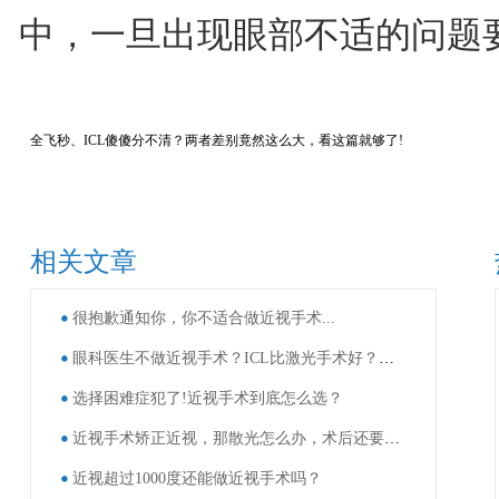
中，一旦出现眼部不适的问题
全飞秒、ICL傻傻分不清？两者差别竟然这么大，看这篇就够了!
相关文章
很抱歉通知你，你不适合做近视手术...
眼科医生不做近视手术？ICL比激光手术好？这些近视手术谣言，别再信了！
选择困难症犯了!近视手术到底怎么选？
近视手术矫正近视，那散光怎么办，术后还要戴眼镜吗？
近视超过1000度还能做近视手术吗？