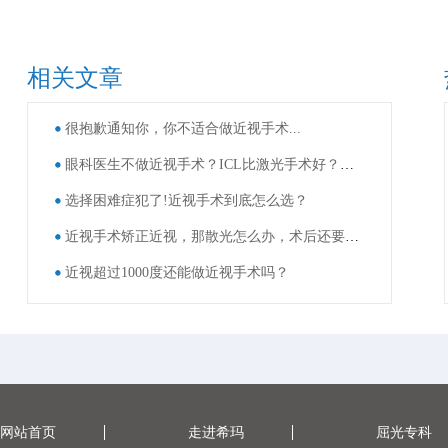
相关文章
很抱歉通知你，你不适合做近视手术...
眼科医生不做近视手术？ICL比激光手术好？这些近视手术谣言，别再信了！
选择困难症犯了!近视手术到底怎么选？
近视手术矫正近视，那散光怎么办，术后还要戴眼镜吗？
近视超过1000度还能做近视手术吗？
网站首页
走进希玛
屈光专科