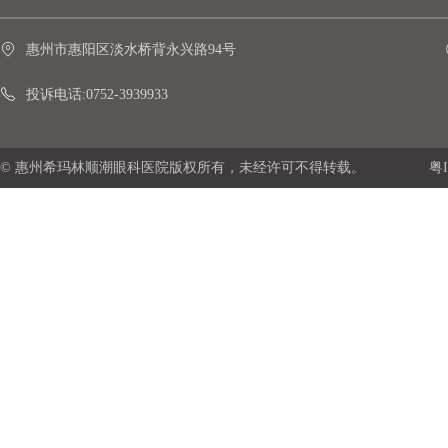
惠州市惠阳区淡水桥背永兴路94号
投诉电话:0752-3939933
© 惠州希玛林顺潮眼科医院版权所有，未经许可不得转载。
粤I