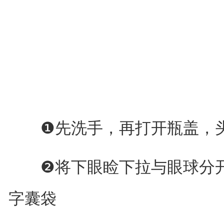
❶先洗手，再打开瓶盖，头
❷将下眼睑下拉与眼球分开
字囊袋