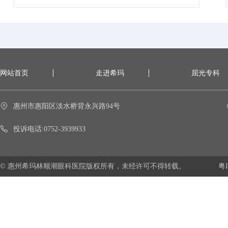
网站首页
走进希玛
屈光专科
惠州市惠阳区淡水桥背永兴路94号
投诉电话:0752-3939933
© 惠州希玛林顺潮眼科医院版权所有，未经许可不得转载。
粤I