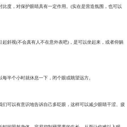
比度，对保护眼睛具有一定作用。(实在是营造氛围，也可以
斜视(不会真有人不在意外表吧)，是可以坐起来，或者仰躺
每半个小时就休息一下，闭个眼或眺望远方。
们可以有意识地告诉自己多眨眼，这样可以减少眼睛干涩、疲
长时间照射身体，容易抑制褪黑素的生长，从而让你难以入眠。