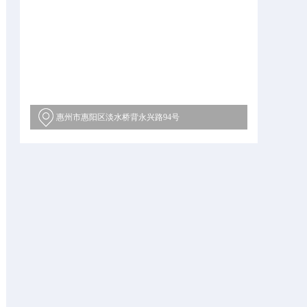
惠州市惠阳区淡水桥背永兴路94号