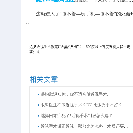
这就进入了“睡不着—玩手机—睡不着”的死循环
~
这类近视手术做完居然能“反悔”？！600度以上高度近视人群一定
要知道
相关文章
很抱歉通知你，你不适合做近视手术...
眼科医生不做近视手术？ICL比激光手术好？这些近视手术谣言，别再信了！
选择困难症犯了!近视手术到底怎么选？
近视手术矫正近视，那散光怎么办，术后还要戴眼镜吗？