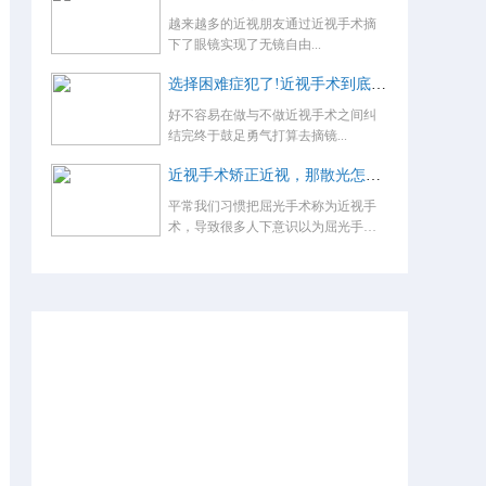
越来越多的近视朋友通过近视手术摘
下了眼镜实现了无镜自由...
选择困难症犯了!近视手术到底怎么选？
好不容易在做与不做近视手术之间纠
结完终于鼓足勇气打算去摘镜...
近视手术矫正近视，那散光怎么办，术后还要戴眼镜吗？
平常我们习惯把屈光手术称为近视手
术，导致很多人下意识以为屈光手术
就是...