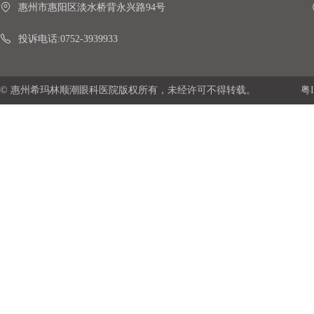
惠州市惠阳区淡水桥背永兴路94号
投诉电话:0752-3939933
© 惠州希玛林顺潮眼科医院版权所有，未经许可不得转载。
粤I