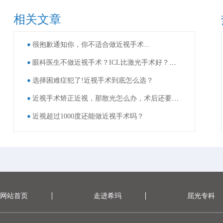
相关文章
很抱歉通知你，你不适合做近视手术...
眼科医生不做近视手术？ICL比激光手术好？这些近视手术谣言，别再信了！
选择困难症犯了!近视手术到底怎么选？
近视手术矫正近视，那散光怎么办，术后还要戴眼镜吗？
近视超过1000度还能做近视手术吗？
网站首页
走进希玛
屈光专科