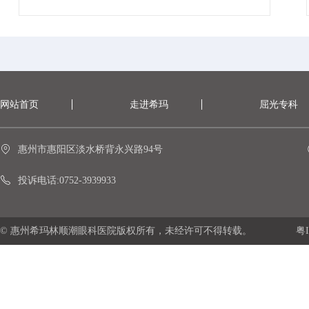
网站首页
走进希玛
屈光专科
惠州市惠阳区淡水桥背永兴路94号
投诉电话:0752-3939933
© 惠州希玛林顺潮眼科医院版权所有，未经许可不得转载。
粤I