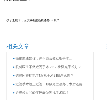
孩子近视了，应该戴框架眼镜还是OK镜？
相关文章
很抱歉通知你，你不适合做近视手术...
眼科医生不做近视手术？ICL比激光手术好？这些近视手术谣言，别再信了！
选择困难症犯了!近视手术到底怎么选？
近视手术矫正近视，那散光怎么办，术后还要戴眼镜吗？
近视超过1000度还能做近视手术吗？