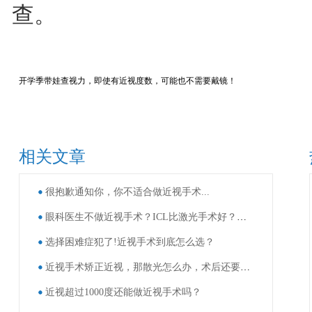
查。
开学季带娃查视力，即使有近视度数，可能也不需要戴镜！
相关文章
很抱歉通知你，你不适合做近视手术...
眼科医生不做近视手术？ICL比激光手术好？这些近视手术谣言，别再信了！
选择困难症犯了!近视手术到底怎么选？
近视手术矫正近视，那散光怎么办，术后还要戴眼镜吗？
近视超过1000度还能做近视手术吗？