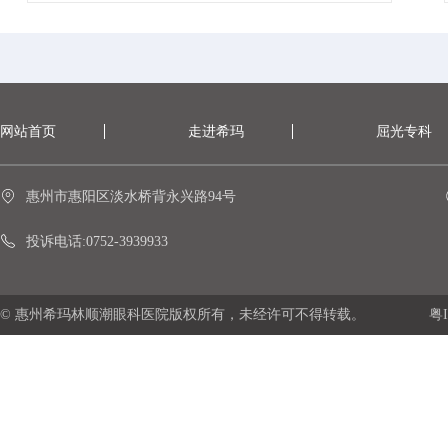
网站首页
走进希玛
屈光专科
惠州市惠阳区淡水桥背永兴路94号
投诉电话:0752-3939933
© 惠州希玛林顺潮眼科医院版权所有，未经许可不得转载。
粤I