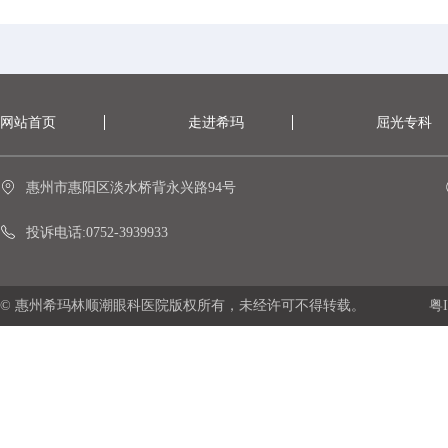
网站首页
走进希玛
屈光专科
惠州市惠阳区淡水桥背永兴路94号
投诉电话:0752-3939933
© 惠州希玛林顺潮眼科医院版权所有，未经许可不得转载。
粤I