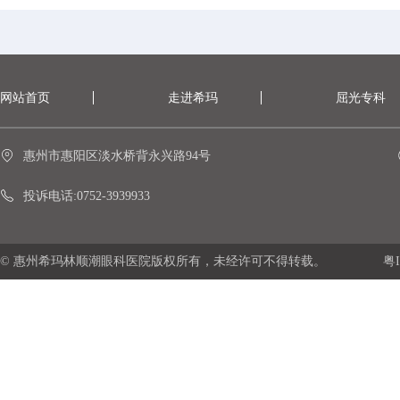
网站首页
走进希玛
屈光专科
惠州市惠阳区淡水桥背永兴路94号
投诉电话:0752-3939933
© 惠州希玛林顺潮眼科医院版权所有，未经许可不得转载。
粤I