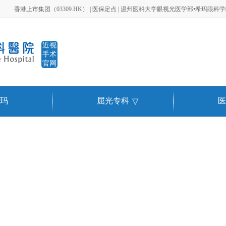
香港上市集团（03309.HK） | 医保定点 | 温州医科大学眼视光医学部•希玛眼科
近视
手术
官网
玛
屈光专科
医
▽