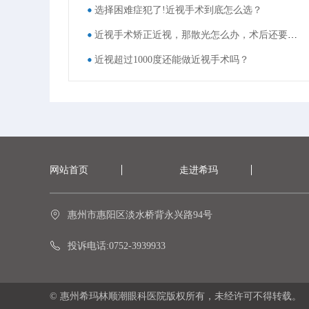
选择困难症犯了!近视手术到底怎么选？
近视手术矫正近视，那散光怎么办，术后还要戴眼镜吗？
近视超过1000度还能做近视手术吗？
网站首页
走进希玛
惠州市惠阳区淡水桥背永兴路94号
投诉电话:0752-3939933
© 惠州希玛林顺潮眼科医院版权所有，未经许可不得转载。