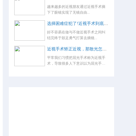
越来越多的近视朋友通过近视手术摘
下了眼镜实现了无镜自由...
选择困难症犯了!近视手术到底怎么选？
好不容易在做与不做近视手术之间纠
结完终于鼓足勇气打算去摘镜...
近视手术矫正近视，那散光怎么办，术后还要戴眼镜吗？
平常我们习惯把屈光手术称为近视手
术，导致很多人下意识以为屈光手术
就是...