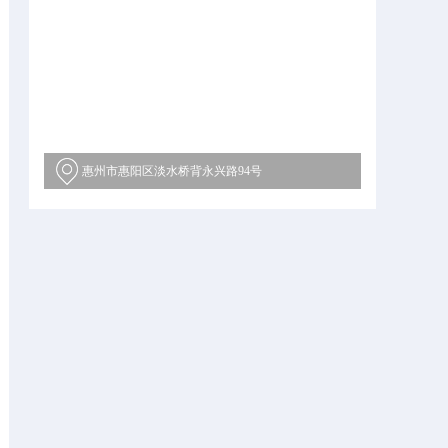
惠州市惠阳区淡水桥背永兴路94号