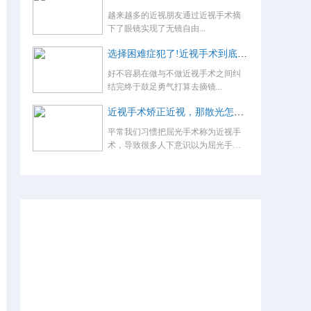
越来越多的近视朋友通过近视手术摘
下了眼镜实现了无镜自由...
选择困难症犯了!近视手术到底怎么选？
好不容易在做与不做近视手术之间纠
结完终于鼓足勇气打算去摘镜...
近视手术矫正近视，那散光怎么办，术后还要戴眼镜吗？
平常我们习惯把屈光手术称为近视手
术，导致很多人下意识以为屈光手术
就是...