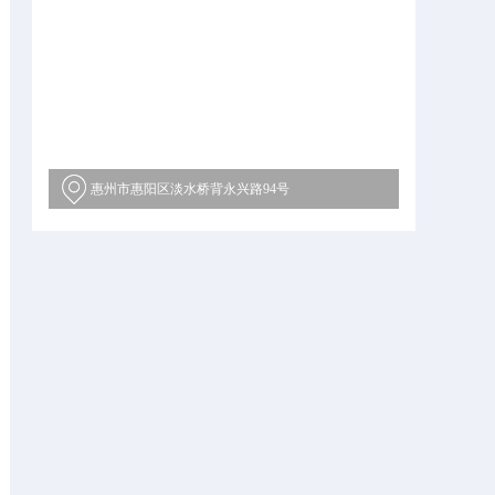
惠州市惠阳区淡水桥背永兴路94号