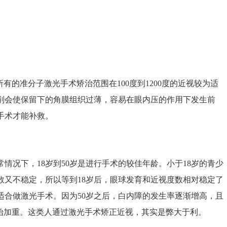
的准分子激光手术矫治范围在100度到1200度的近视较为适
切削会使保留下的角膜组织过薄，容易在眼内压的作用下发生前
手术才能补救。
况下，18岁到50岁是进行手术的较佳年龄。小于18岁的青少
数又不稳定，所以等到18岁后，眼球发育和近视度数相对稳定了
适合做激光手术。因为50岁之后，白内障的发生率逐渐增高，且
开始加重。这类人通过激光手术矫正近视，其实是弊大于利。