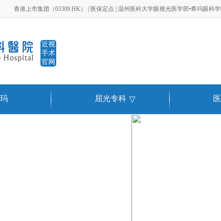
香港上市集团（03309.HK） | 医保定点 | 温州医科大学眼视光医学部•希玛眼科
近视
手术
官网
玛
屈光专科
医
▽