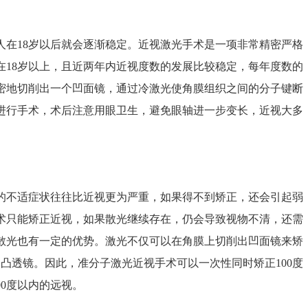
人在18岁以后就会逐渐稳定。近视激光手术是一项非常精密严格
在18岁以上，且近两年内近视度数的发展比较稳定，每年度数的
精密地切削出一个凹面镜，通过冷激光使角膜组织之间的分子键断
进行手术，术后注意用眼卫生，避免眼轴进一步变长，近视大多
不适症状往往比近视更为严重，如果得不到矫正，还会引起弱
术只能矫正近视，如果散光继续存在，仍会导致视物不清，还需
散光也有一定的优势。激光不仅可以在角膜上切削出凹面镜来矫
和凸透镜。因此，准分子激光近视手术可以一次性同时矫正100度
00度以内的远视。