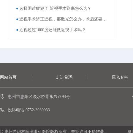
选择困难症犯了!近视手术到底怎么选？
近视手术矫正近视，那散光怎么办，术后还要戴眼镜吗？
近视超过1000度还能做近视手术吗？
网站首页
走进希玛
屈光专科
惠州市惠阳区淡水桥背永兴路94号
投诉电话:0752-3939933
© 惠州希玛林顺潮眼科医院版权所有，未经许可不得转载。
粤I