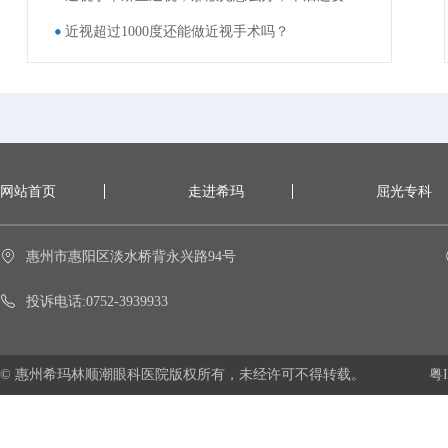
近视超过1000度还能做近视手术吗？
网站首页
走进希玛
屈光专科
惠州市惠阳区淡水桥背永兴路94号
投诉电话:0752-3939933
© 惠州希玛林顺潮眼科医院版权所有，未经许可不得转载。
粤I