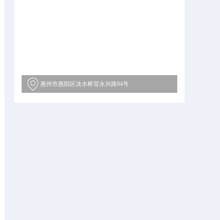
惠州市惠阳区淡水桥背永兴路94号