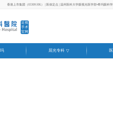
香港上市集团（03309.HK） | 医保定点 | 温州医科大学眼视光医学部•希玛眼科
近视
手术
官网
玛
屈光专科
医
▽