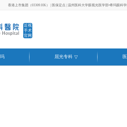
香港上市集团（03309.HK） | 医保定点 | 温州医科大学眼视光医学部•希玛眼科
近视
手术
官网
玛
屈光专科
医
▽