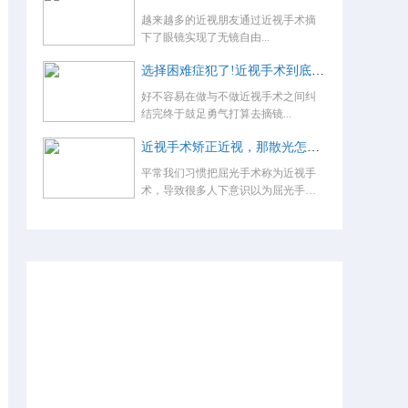
越来越多的近视朋友通过近视手术摘
下了眼镜实现了无镜自由...
选择困难症犯了!近视手术到底怎么选？
好不容易在做与不做近视手术之间纠
结完终于鼓足勇气打算去摘镜...
近视手术矫正近视，那散光怎么办，术后还要戴眼镜吗？
平常我们习惯把屈光手术称为近视手
术，导致很多人下意识以为屈光手术
就是...