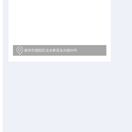
惠州市惠阳区淡水桥背永兴路94号