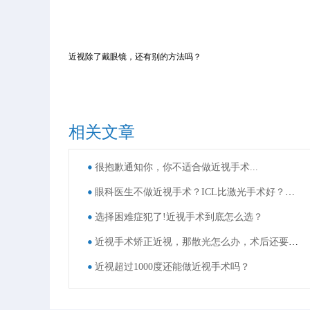
近视除了戴眼镜，还有别的方法吗？
相关文章
很抱歉通知你，你不适合做近视手术...
眼科医生不做近视手术？ICL比激光手术好？这些近视手术谣言，别再信了！
选择困难症犯了!近视手术到底怎么选？
近视手术矫正近视，那散光怎么办，术后还要戴眼镜吗？
近视超过1000度还能做近视手术吗？