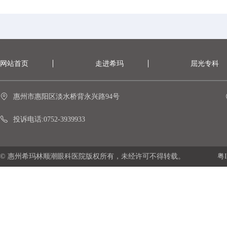
网站首页
走进希玛
屈光专科
惠州市惠阳区淡水桥背永兴路94号
投诉电话:0752-3939933
© 惠州希玛林顺潮眼科医院版权所有，未经许可不得转载。
粤I