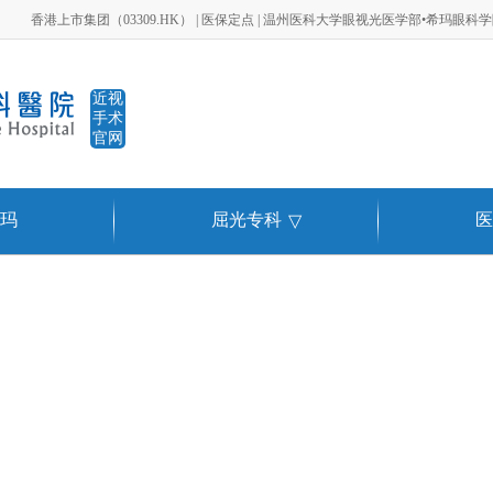
香港上市集团（03309.HK） | 医保定点 | 温州医科大学眼视光医学部•希玛眼科
近视
手术
官网
玛
屈光专科
医
▽