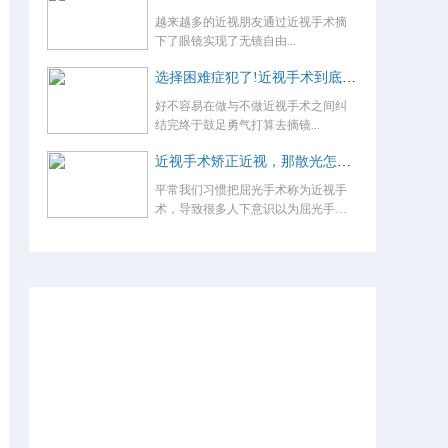
越来越多的近视朋友通过近视手术摘
下了眼镜实现了无镜自由...
选择困难症犯了!近视手术到底怎么选？
好不容易在做与不做近视手术之间纠
结完终于鼓足勇气打算去摘镜...
近视手术矫正近视，那散光怎么办，术后还要戴眼镜吗？
平常我们习惯把屈光手术称为近视手
术，导致很多人下意识以为屈光手术
就是...