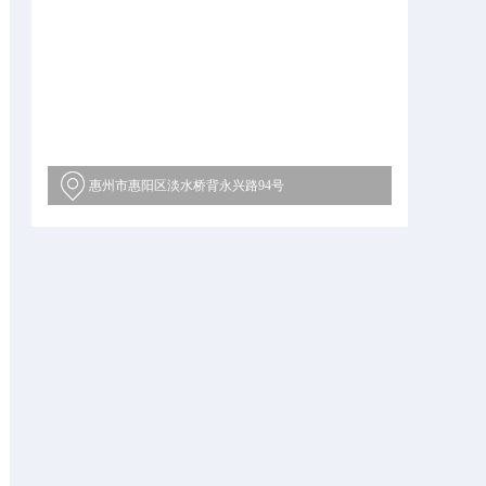
惠州市惠阳区淡水桥背永兴路94号