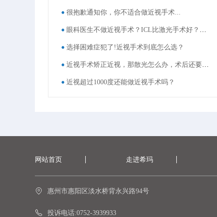
很抱歉通知你，你不适合做近视手术...
眼科医生不做近视手术？ICL比激光手术好？这些近视手术谣言，别再信了！
选择困难症犯了!近视手术到底怎么选？
近视手术矫正近视，那散光怎么办，术后还要戴眼镜吗？
近视超过1000度还能做近视手术吗？
网站首页
走进希玛
惠州市惠阳区淡水桥背永兴路94号
投诉电话:0752-3939933