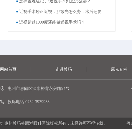
选择困难症犯了!近视手术到底怎么选？
近视手术矫正近视，那散光怎么办，术后还要戴眼镜吗？
近视超过1000度还能做近视手术吗？
网站首页
走进希玛
屈光专科
惠州市惠阳区淡水桥背永兴路94号
投诉电话:0752-3939933
© 惠州希玛林顺潮眼科医院版权所有，未经许可不得转载。
粤I