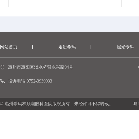
网站首页
走进希玛
屈光专科
惠州市惠阳区淡水桥背永兴路94号
投诉电话:0752-3939933
© 惠州希玛林顺潮眼科医院版权所有，未经许可不得转载。
粤I