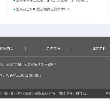
近视手术矫正近视，那散光怎么办，术后还要戴眼镜吗？
近视超过1000度还能做近视手术吗？
网站首页
走进希玛
屈光专科
惠州市惠阳区淡水桥背永兴路94号
投诉电话:0752-3939933
© 惠州希玛林顺潮眼科医院版权所有，未经许可不得转载。
粤I