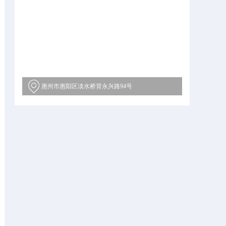
惠州市惠阳区淡水桥背永兴路94号