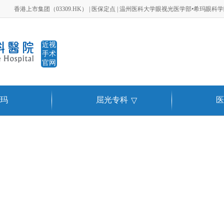
香港上市集团（03309.HK） | 医保定点 | 温州医科大学眼视光医学部•希玛眼科
近视
手术
官网
玛
屈光专科
医
▽