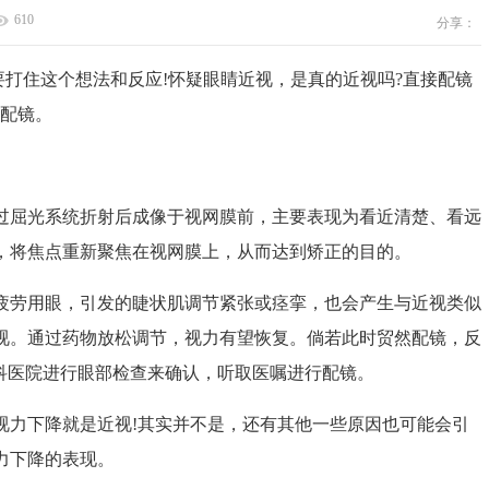
610
分享：
打住这个想法和反应!怀疑眼睛近视，是真的近视吗?直接配镜
虑配镜。
屈光系统折射后成像于视网膜前，主要表现为看近清楚、看远
，将焦点重新聚焦在视网膜上，从而达到矫正的目的。
劳用眼，引发的睫状肌调节紧张或痉挛，也会产生与近视类似
视。通过药物放松调节，视力有望恢复。倘若此时贸然配镜，反
科医院进行眼部检查来确认，听取医嘱进行配镜。
力下降就是近视!其实并不是，还有其他一些原因也可能会引
力下降的表现。