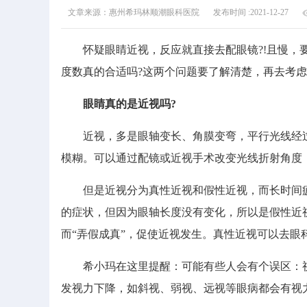
文章来源：惠州希玛林顺潮眼科医院
发布时间 :2021-12-27
怀疑眼睛近视，反应就直接去配眼镜?!且慢，要
度数真的合适吗?这两个问题要了解清楚，再去考
眼睛真的是近视吗?
近视，多是眼轴变长、角膜变弯，平行光线经过
模糊。可以通过配镜或近视手术改变光线折射角度
但是近视分为真性近视和假性近视，而长时间疲
的症状，但因为眼轴长度没有变化，所以是假性近
而“弄假成真”，促使近视发生。真性近视可以去眼
希小玛在这里提醒：可能有些人会有个误区：视
发视力下降，如斜视、弱视、远视等眼病都会有视