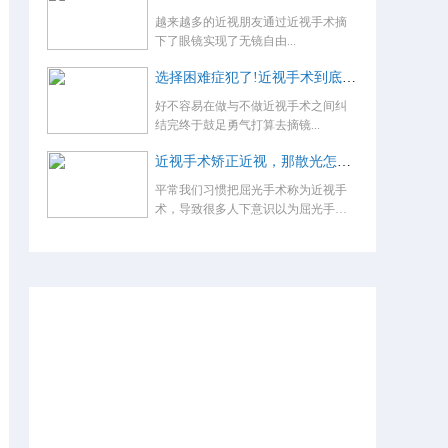
越来越多的近视朋友通过近视手术摘
下了眼镜实现了无镜自由...
选择困难症犯了!近视手术到底怎么选？
好不容易在做与不做近视手术之间纠
结完终于鼓足勇气打算去摘镜...
近视手术矫正近视，那散光怎么办，术后还要戴眼镜吗？
平常我们习惯把屈光手术称为近视手
术，导致很多人下意识以为屈光手术
就是...