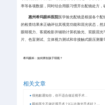
率等各项数据，同时结合用眼习惯开出配镜处方，
惠州希玛眼科医院
医学验光配镜是根据各个配
的检查结果来正确评估其视觉功能和屈光状态，然
眼睛视力、客观检影并辅助计算机验光、双眼屈光
片、色盲测试、立体视力测试和非接触式眼压测量
希玛眼科：如何辨别孩子弱视？
相关文章
很抱歉通知你，你不适合做近视手术...
眼科医生不做近视手术？ICL比激光手术好？这些近视手术谣言，别再信了！