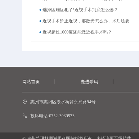
选择困难症犯了!近视手术到底怎么选？
近视手术矫正近视，那散光怎么办，术后还要戴眼镜吗？
近视超过1000度还能做近视手术吗？
网站首页
走进希玛
惠州市惠阳区淡水桥背永兴路94号
投诉电话:0752-3939933
© 惠州希玛林顺潮眼科医院版权所有，未经许可不得转载。