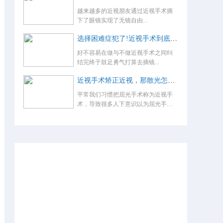
越来越多的近视朋友通过近视手术摘
下了眼镜实现了无镜自由...
选择困难症犯了!近视手术到底怎么选？
好不容易在做与不做近视手术之间纠
结完终于鼓足勇气打算去摘镜...
近视手术矫正近视，那散光怎么办，术后还要戴眼镜吗？
平常我们习惯把屈光手术称为近视手
术，导致很多人下意识以为屈光手术
就是...