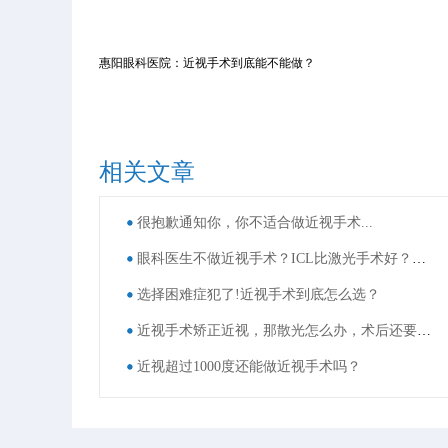
惠阳眼科医院：近视手术到底能不能做？
相关文章
很抱歉通知你，你不适合做近视手术...
眼科医生不做近视手术？ICL比激光手术好？这些近视手术谣言，别再信了！
选择困难症犯了!近视手术到底怎么选？
近视手术矫正近视，那散光怎么办，术后还要戴眼镜吗？
近视超过1000度还能做近视手术吗？