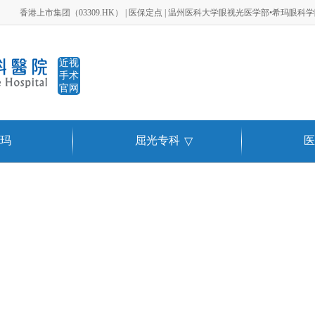
香港上市集团（03309.HK） | 医保定点 | 温州医科大学眼视光医学部•希玛眼科
近视
手术
官网
玛
屈光专科
医
▽