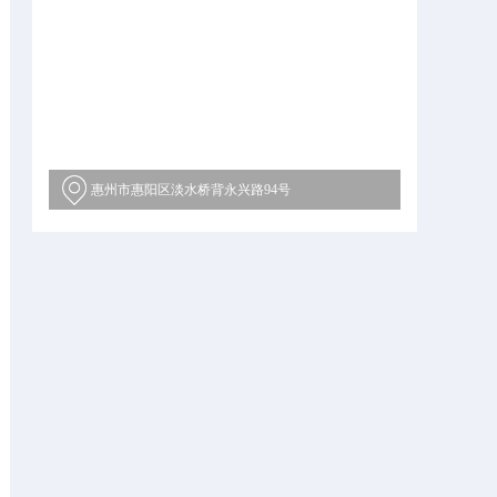
惠州市惠阳区淡水桥背永兴路94号