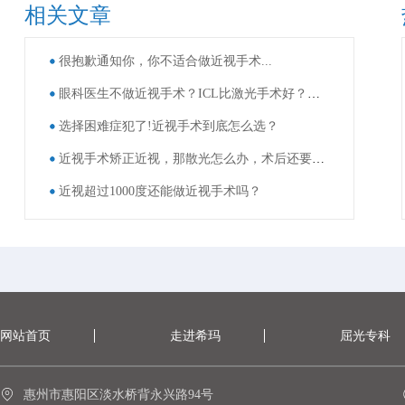
相关文章
很抱歉通知你，你不适合做近视手术...
眼科医生不做近视手术？ICL比激光手术好？这些近视手术谣言，别再信了！
选择困难症犯了!近视手术到底怎么选？
近视手术矫正近视，那散光怎么办，术后还要戴眼镜吗？
近视超过1000度还能做近视手术吗？
网站首页
走进希玛
屈光专科
惠州市惠阳区淡水桥背永兴路94号