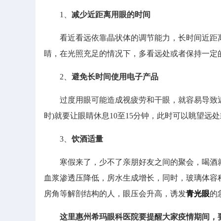
1、
减少近距离用眼的时间
看近看远依靠晶状体的调节能力，长时间近距离
睛，在光照充足的情况下，多看远处或者保持一定
2、
避免长时间使用电子产品
过度用眼可能造成视疲劳和干眼，就容易导致近视
时)就要让眼睛休息10至15分钟，此时可以眺望远
3、
饮酒适量
寒假来了，少不了亲朋好友之间的聚会，喝酒就
血浆渗透压降低，房水生成增长，同时，玻璃体容
房角等解剖结构的人，眼压会升高，诱发
青光眼
的
这里惠州希玛眼科医院要提醒大家疫情期间，