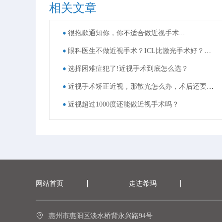
相关文章
很抱歉通知你，你不适合做近视手术...
眼科医生不做近视手术？ICL比激光手术好？这些近视手术谣言，别再信了！
选择困难症犯了!近视手术到底怎么选？
近视手术矫正近视，那散光怎么办，术后还要戴眼镜吗？
近视超过1000度还能做近视手术吗？
网站首页
走进希玛
惠州市惠阳区淡水桥背永兴路94号