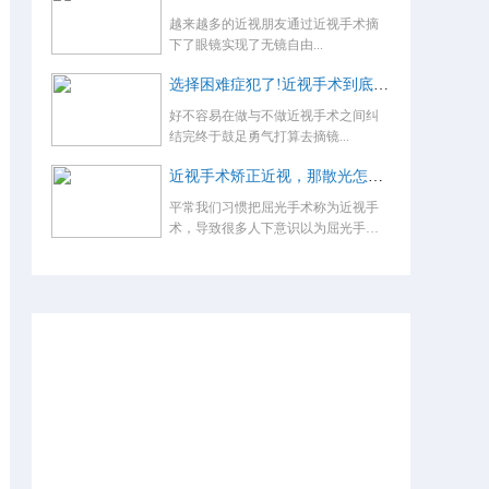
越来越多的近视朋友通过近视手术摘
下了眼镜实现了无镜自由...
选择困难症犯了!近视手术到底怎么选？
好不容易在做与不做近视手术之间纠
结完终于鼓足勇气打算去摘镜...
近视手术矫正近视，那散光怎么办，术后还要戴眼镜吗？
平常我们习惯把屈光手术称为近视手
术，导致很多人下意识以为屈光手术
就是...