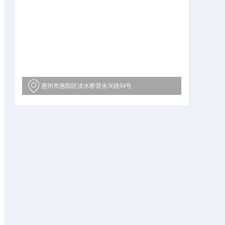
惠州市惠阳区淡水桥背永兴路94号