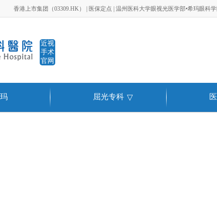
香港上市集团（03309.HK） | 医保定点 | 温州医科大学眼视光医学部•希玛眼科
近视
手术
官网
玛
屈光专科
医
▽