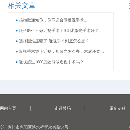
相关文章
很抱歉通知你，你不适合做近视手术...
眼科医生不做近视手术？ICL比激光手术好？这些近视手术谣言，别再信了！
选择困难症犯了!近视手术到底怎么选？
近视手术矫正近视，那散光怎么办，术后还要戴眼镜吗？
近视超过1000度还能做近视手术吗？
网站首页
走进希玛
屈光专科
惠州市惠阳区淡水桥背永兴路94号