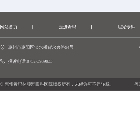
网站首页
走进希玛
屈光专科
惠州市惠阳区淡水桥背永兴路94号
投诉电话:0752-3939933
© 惠州希玛林顺潮眼科医院版权所有，未经许可不得转载。
粤I