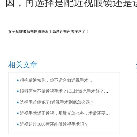
因，再选择是配近视眼镜还是
女子猛咳嗽后视网膜脱离？高度近视患者注意了！
相关文章
很抱歉通知你，你不适合做近视手术...
眼科医生不做近视手术？ICL比激光手术好？这些近视手术谣言，别再信了！
选择困难症犯了!近视手术到底怎么选？
近视手术矫正近视，那散光怎么办，术后还要戴眼镜吗？
近视超过1000度还能做近视手术吗？