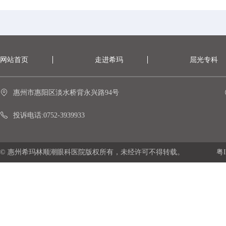
网站首页
走进希玛
屈光专科
惠州市惠阳区淡水桥背永兴路94号
投诉电话:0752-3939933
© 惠州希玛林顺潮眼科医院版权所有，未经许可不得转载。
粤I