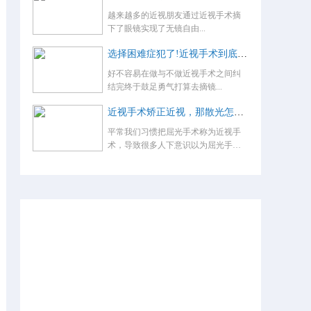
越来越多的近视朋友通过近视手术摘
下了眼镜实现了无镜自由...
选择困难症犯了!近视手术到底怎么选？
好不容易在做与不做近视手术之间纠
结完终于鼓足勇气打算去摘镜...
近视手术矫正近视，那散光怎么办，术后还要戴眼镜吗？
平常我们习惯把屈光手术称为近视手
术，导致很多人下意识以为屈光手术
就是...