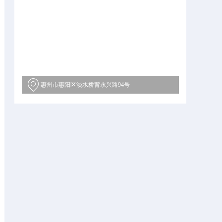
惠州市惠阳区淡水桥背永兴路94号