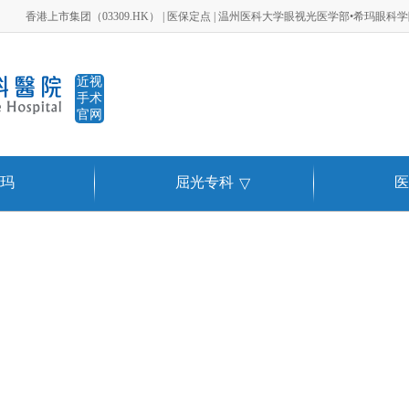
香港上市集团（03309.HK） | 医保定点 | 温州医科大学眼视光医学部•希玛眼科
近视
手术
官网
玛
屈光专科
医
▽