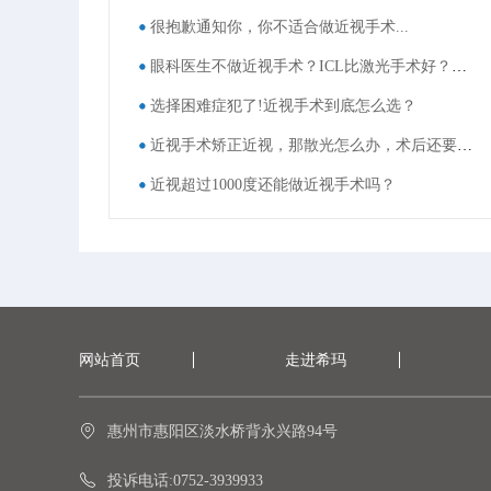
很抱歉通知你，你不适合做近视手术...
眼科医生不做近视手术？ICL比激光手术好？这些近视手术谣言，别再信了！
选择困难症犯了!近视手术到底怎么选？
近视手术矫正近视，那散光怎么办，术后还要戴眼镜吗？
近视超过1000度还能做近视手术吗？
网站首页
走进希玛
惠州市惠阳区淡水桥背永兴路94号
投诉电话:0752-3939933