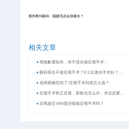
惠州希玛眼科：眼睫毛还会倒着长？
相关文章
很抱歉通知你，你不适合做近视手术...
眼科医生不做近视手术？ICL比激光手术好？这些近视手术谣言，别再信了！
选择困难症犯了!近视手术到底怎么选？
近视手术矫正近视，那散光怎么办，术后还要戴眼镜吗？
近视超过1000度还能做近视手术吗？