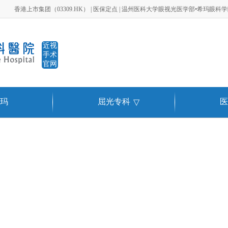
香港上市集团（03309.HK） | 医保定点 | 温州医科大学眼视光医学部•希玛眼科
近视
手术
官网
玛
屈光专科
医
▽