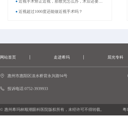
近视手术矫正近视，那散光怎么办，术后还要戴眼镜吗？
近视超过1000度还能做近视手术吗？
网站首页
走进希玛
屈光专科
惠州市惠阳区淡水桥背永兴路94号
投诉电话:0752-3939933
© 惠州希玛林顺潮眼科医院版权所有，未经许可不得转载。
粤I