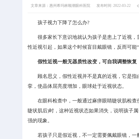
文章来源：惠州希玛林顺潮眼科医院
发布时间 :2022-03-22
孩子视力下降了怎么办?
很多家长下意识地就认为孩子是患上了近视，需
性近视引起，如果这个时候盲目戴眼镜，反而可能“
假性近视一般无器质性改变，可自我调整恢复
顾名思义，假性近视并不是真的近视，它是指由
挛，使晶体屈亮度增加，眼球处于近视状态。
在眼科检查中，一般通过麻痹眼睛睫状肌检查便
睫状肌后)时，这种近视状态如果消失，说明孩子
强的现象。
若孩子只是假近视，不一定需要佩戴眼镜，一般