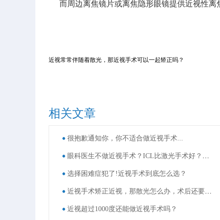
而周边离焦镜片或离焦隐形眼镜提供近视性离焦
近视常常伴随着散光，那近视手术可以一起矫正吗？
相关文章
很抱歉通知你，你不适合做近视手术...
眼科医生不做近视手术？ICL比激光手术好？这些近视手术谣言，别再信了！
选择困难症犯了!近视手术到底怎么选？
近视手术矫正近视，那散光怎么办，术后还要戴眼镜吗？
近视超过1000度还能做近视手术吗？