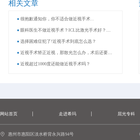
相关文章
很抱歉通知你，你不适合做近视手术...
眼科医生不做近视手术？ICL比激光手术好？这些近视手术谣言，别再信了！
选择困难症犯了!近视手术到底怎么选？
近视手术矫正近视，那散光怎么办，术后还要戴眼镜吗？
近视超过1000度还能做近视手术吗？
网站首页
走进希玛
屈光专科
惠州市惠阳区淡水桥背永兴路94号