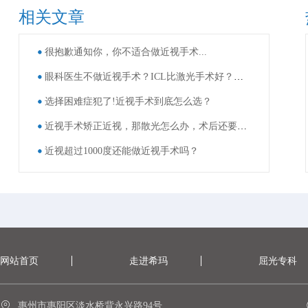
相关文章
很抱歉通知你，你不适合做近视手术...
眼科医生不做近视手术？ICL比激光手术好？这些近视手术谣言，别再信了！
选择困难症犯了!近视手术到底怎么选？
近视手术矫正近视，那散光怎么办，术后还要戴眼镜吗？
近视超过1000度还能做近视手术吗？
网站首页
走进希玛
屈光专科
惠州市惠阳区淡水桥背永兴路94号