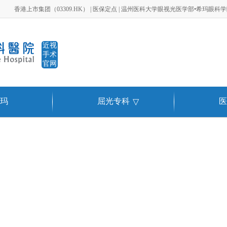
香港上市集团（03309.HK） | 医保定点 | 温州医科大学眼视光医学部•希玛眼科
近视
手术
官网
玛
屈光专科
医
▽