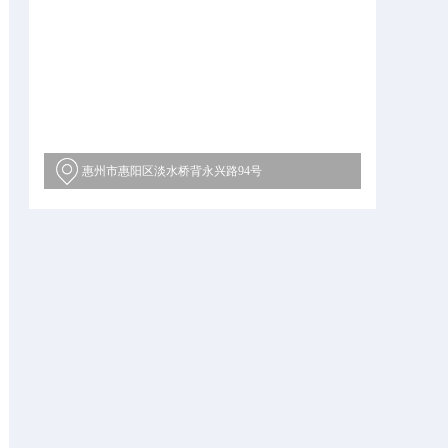
惠州市惠阳区淡水桥背永兴路94号