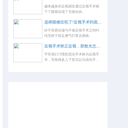
越来越多的近视朋友通过近视手术摘
下了眼镜实现了无镜自由...
选择困难症犯了!近视手术到底怎么选？
好不容易在做与不做近视手术之间纠
结完终于鼓足勇气打算去摘镜...
近视手术矫正近视，那散光怎么办，术后还要戴眼镜吗？
平常我们习惯把屈光手术称为近视手
术，导致很多人下意识以为屈光手术
就是...