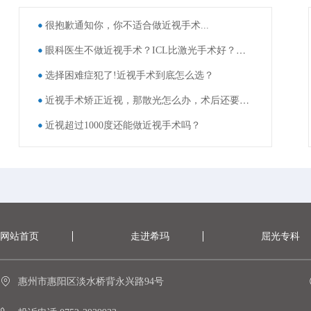
很抱歉通知你，你不适合做近视手术...
眼科医生不做近视手术？ICL比激光手术好？这些近视手术谣言，别再信了！
选择困难症犯了!近视手术到底怎么选？
近视手术矫正近视，那散光怎么办，术后还要戴眼镜吗？
近视超过1000度还能做近视手术吗？
网站首页
走进希玛
屈光专科
惠州市惠阳区淡水桥背永兴路94号