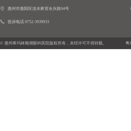
惠州市惠阳区淡水桥背永兴路94号
投诉电话:0752-3939933
© 惠州希玛林顺潮眼科医院版权所有，未经许可不得转载。
粤I