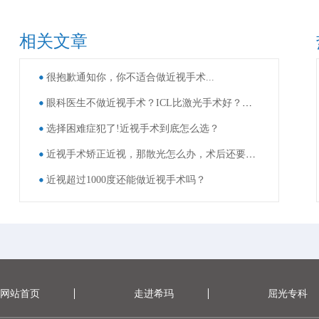
相关文章
很抱歉通知你，你不适合做近视手术...
眼科医生不做近视手术？ICL比激光手术好？这些近视手术谣言，别再信了！
选择困难症犯了!近视手术到底怎么选？
近视手术矫正近视，那散光怎么办，术后还要戴眼镜吗？
近视超过1000度还能做近视手术吗？
网站首页
走进希玛
屈光专科