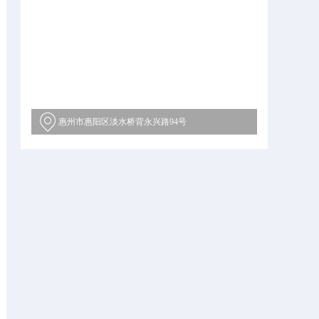
惠州市惠阳区淡水桥背永兴路94号