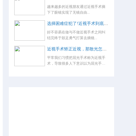
越来越多的近视朋友通过近视手术摘
下了眼镜实现了无镜自由...
选择困难症犯了!近视手术到底怎么选？
好不容易在做与不做近视手术之间纠
结完终于鼓足勇气打算去摘镜...
近视手术矫正近视，那散光怎么办，术后还要戴眼镜吗？
平常我们习惯把屈光手术称为近视手
术，导致很多人下意识以为屈光手术
就是...