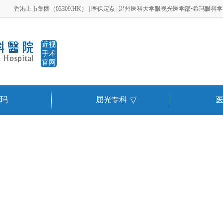
香港上市集团（03309.HK） | 医保定点 | 温州医科大学眼视光医学部•希玛眼科
近视
手术
官网
玛
屈光专科
医
▽