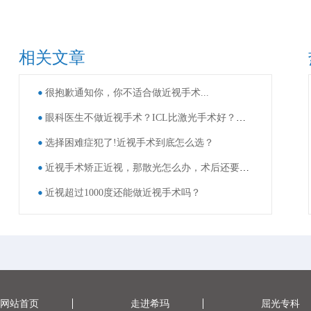
相关文章
很抱歉通知你，你不适合做近视手术...
眼科医生不做近视手术？ICL比激光手术好？这些近视手术谣言，别再信了！
选择困难症犯了!近视手术到底怎么选？
近视手术矫正近视，那散光怎么办，术后还要戴眼镜吗？
近视超过1000度还能做近视手术吗？
网站首页
走进希玛
屈光专科