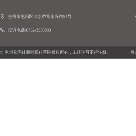
惠州市惠阳区淡水桥背永兴路94号
投诉电话:0752-3939933
© 惠州希玛林顺潮眼科医院版权所有，未经许可不得转载。
粤I