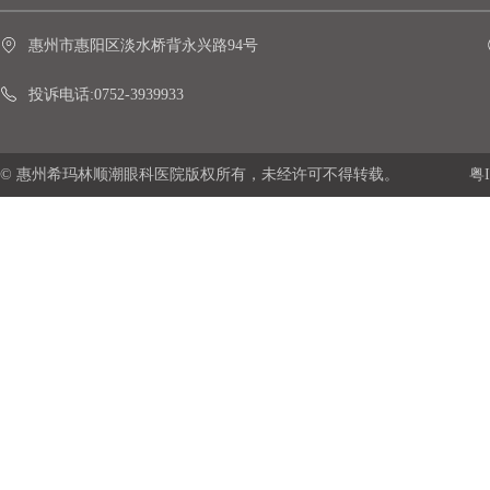
惠州市惠阳区淡水桥背永兴路94号
投诉电话:0752-3939933
© 惠州希玛林顺潮眼科医院版权所有，未经许可不得转载。
粤I