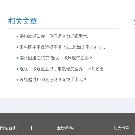
相关文章
很抱歉通知你，你不适合做近视手术...
眼科医生不做近视手术？ICL比激光手术好？这些近视手术谣言，别再信了！
选择困难症犯了!近视手术到底怎么选？
近视手术矫正近视，那散光怎么办，术后还要戴眼镜吗？
近视超过1000度还能做近视手术吗？
网站首页
走进希玛
屈光专科