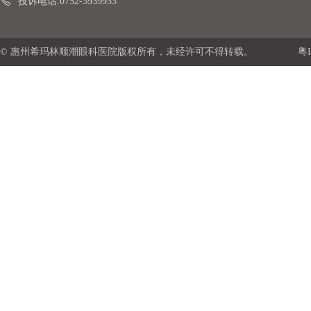
投诉电话:0752-3939933
© 惠州希玛林顺潮眼科医院版权所有，未经许可不得转载。
粤I