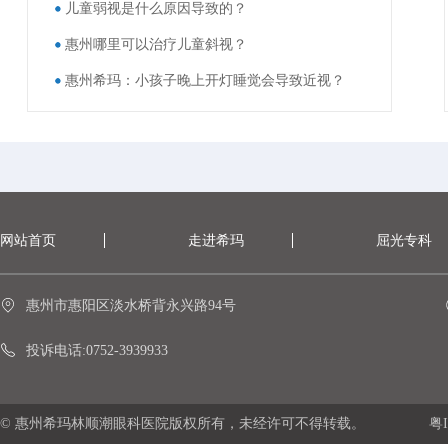
儿童弱视是什么原因导致的？
惠州哪里可以治疗儿童斜视？
惠州希玛：小孩子晚上开灯睡觉会导致近视？
网站首页
走进希玛
屈光专科
惠州市惠阳区淡水桥背永兴路94号
投诉电话:0752-3939933
© 惠州希玛林顺潮眼科医院版权所有，未经许可不得转载。
粤I