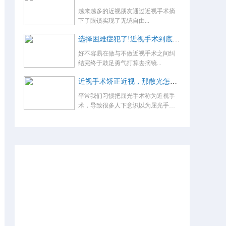
越来越多的近视朋友通过近视手术摘
下了眼镜实现了无镜自由...
选择困难症犯了!近视手术到底怎么选？
好不容易在做与不做近视手术之间纠
结完终于鼓足勇气打算去摘镜...
近视手术矫正近视，那散光怎么办，术后还要戴眼镜吗？
平常我们习惯把屈光手术称为近视手
术，导致很多人下意识以为屈光手术
就是...