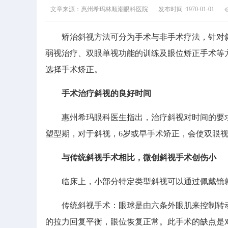
文章来源：惠州希玛林顺潮眼科医院
发布时间 :1970-01-01
矫治斜视方法可分为手术与非手术疗法，针对斜
弱视治疗、双眼单视功能的训练及眼位矫正手术等
选择手术矫正。
手术治疗斜视的良好时间
惠州希玛眼科医生指出，治疗斜视对时间的要求很
塑型期，对于斜视，6岁或早手术矫正，会使双眼
与传统斜视手术相比，微创斜视手术创伤小
临床上，小部分特定类型斜视可以通过佩戴镜就
传统斜视手术：眼球是由六条外眼肌来控制转动
的拉力回复平衡，眼位恢复正常。此手术的缺点是