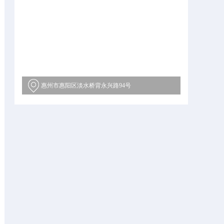
惠州市惠阳区淡水桥背永兴路94号