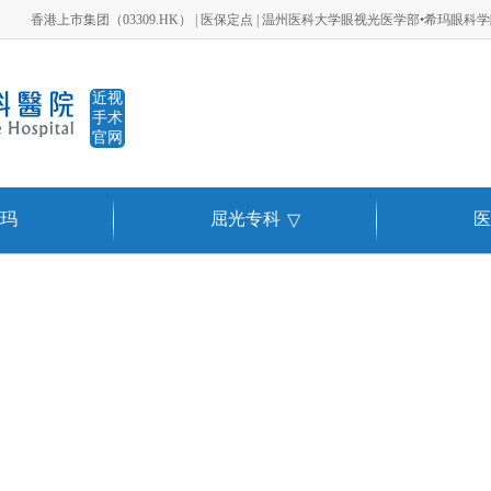
香港上市集团（03309.HK） | 医保定点 | 温州医科大学眼视光医学部•希玛眼科
近视
手术
官网
玛
屈光专科
医
▽