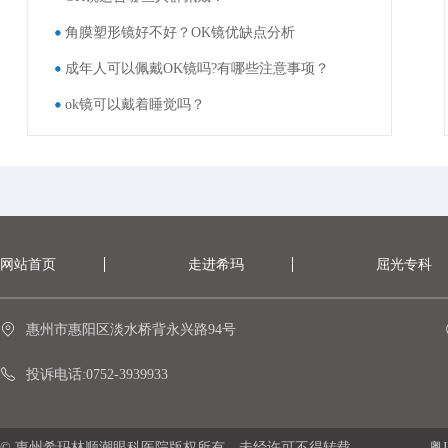
角膜塑形镜好不好？OK镜优缺点分析
成年人可以佩戴OK镜吗?有哪些注意事项？
ok镜可以戴着睡觉吗？
网站首页
走进希玛
屈光专科
惠州市惠阳区淡水桥背永兴路94号
投诉电话:0752-3939933
© 惠州希玛林顺潮眼科医院版权所有，未经许可不得转载。
粤I