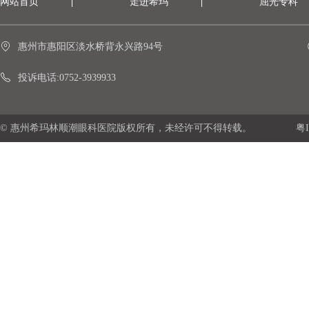
网站首页
走进希玛
屈光专科
惠州市惠阳区淡水桥背永兴路94号
投诉电话:0752-3939933
© 惠州希玛林顺潮眼科医院版权所有，未经许可不得转载。
粤I