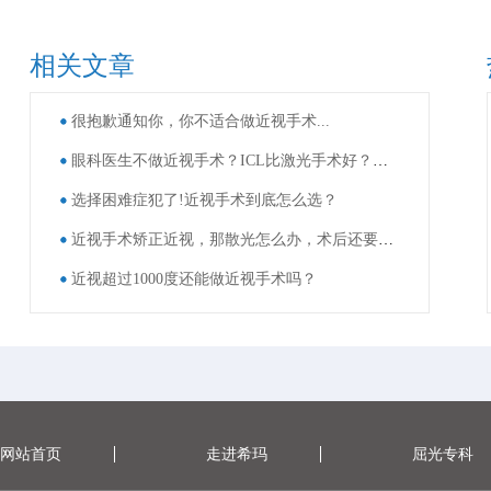
相关文章
很抱歉通知你，你不适合做近视手术...
眼科医生不做近视手术？ICL比激光手术好？这些近视手术谣言，别再信了！
选择困难症犯了!近视手术到底怎么选？
近视手术矫正近视，那散光怎么办，术后还要戴眼镜吗？
近视超过1000度还能做近视手术吗？
网站首页
走进希玛
屈光专科