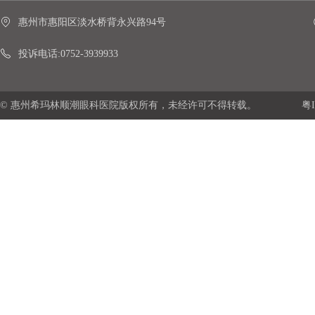
惠州市惠阳区淡水桥背永兴路94号
投诉电话:0752-3939933
© 惠州希玛林顺潮眼科医院版权所有，未经许可不得转载。
粤I