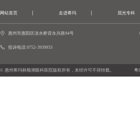
网站首页
走进希玛
屈光专科
惠州市惠阳区淡水桥背永兴路94号
投诉电话:0752-3939933
© 惠州希玛林顺潮眼科医院版权所有，未经许可不得转载。
粤I