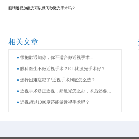
眼睛近视加散光可以做飞秒激光手术吗？
相关文章
很抱歉通知你，你不适合做近视手术...
眼科医生不做近视手术？ICL比激光手术好？这些近视手术谣言，别再信了！
选择困难症犯了!近视手术到底怎么选？
近视手术矫正近视，那散光怎么办，术后还要戴眼镜吗？
近视超过1000度还能做近视手术吗？