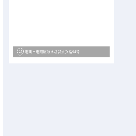
惠州市惠阳区淡水桥背永兴路94号