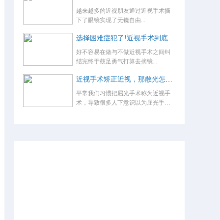
越来越多的近视朋友通过近视手术摘
下了眼镜实现了无镜自由...
选择困难症犯了!近视手术到底怎么选？
好不容易在做与不做近视手术之间纠
结完终于鼓足勇气打算去摘镜...
近视手术矫正近视，那散光怎么办，术后还要戴眼镜吗？
平常我们习惯把屈光手术称为近视手
术，导致很多人下意识以为屈光手术
就是...