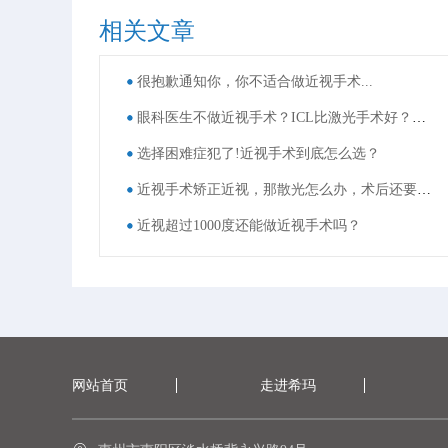
相关文章
很抱歉通知你，你不适合做近视手术...
眼科医生不做近视手术？ICL比激光手术好？这些近视手术谣言，别再信了！
选择困难症犯了!近视手术到底怎么选？
近视手术矫正近视，那散光怎么办，术后还要戴眼镜吗？
近视超过1000度还能做近视手术吗？
网站首页
走进希玛