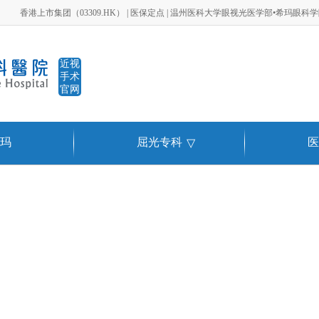
香港上市集团（03309.HK） | 医保定点 | 温州医科大学眼视光医学部•希玛眼科
近视
手术
官网
玛
屈光专科
医
▽