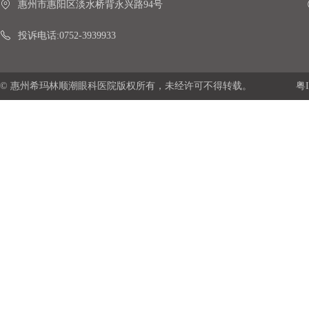
惠州市惠阳区淡水桥背永兴路94号
投诉电话:0752-3939933
© 惠州希玛林顺潮眼科医院版权所有，未经许可不得转载。
粤I